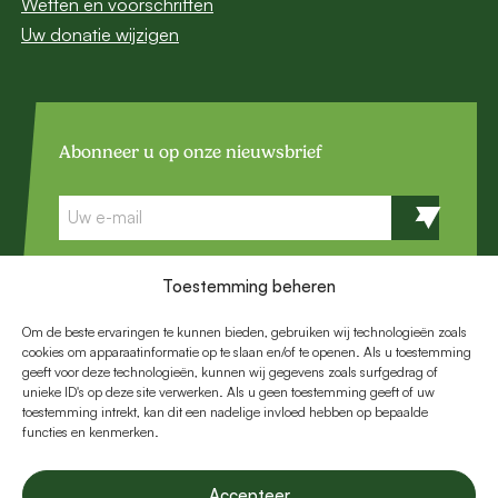
Wetten en voorschriften
Uw donatie wijzigen
Abonneer u op onze
nieuwsbrief
E-
mail
Toestemming beheren
Volg ons:
Om de beste ervaringen te kunnen bieden, gebruiken wij technologieën zoals
cookies om apparaatinformatie op te slaan en/of te openen. Als u toestemming
geeft voor deze technologieën, kunnen wij gegevens zoals surfgedrag of
unieke ID's op deze site verwerken. Als u geen toestemming geeft of uw
toestemming intrekt, kan dit een nadelige invloed hebben op bepaalde
functies en kenmerken.
©Young Africa 2026 Alle rechten voorbehouden.
Privacy
Accepteer