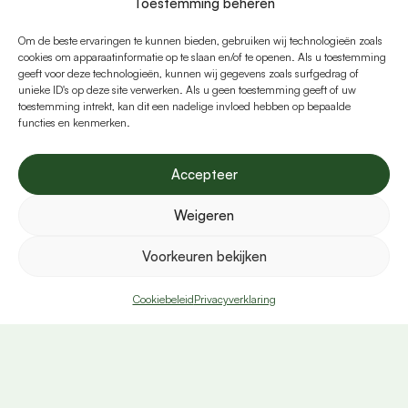
Toestemming beheren
Voornaam
Om de beste ervaringen te kunnen bieden, gebruiken wij technologieën zoals
cookies om apparaatinformatie op te slaan en/of te openen. Als u toestemming
geeft voor deze technologieën, kunnen wij gegevens zoals surfgedrag of
unieke ID's op deze site verwerken. Als u geen toestemming geeft of uw
toestemming intrekt, kan dit een nadelige invloed hebben op bepaalde
Achternaam
functies en kenmerken.
Accepteer
E-mailadres
Weigeren
Voorkeuren bekijken
Telefoon
Cookiebeleid
Privacyverklaring
U
n
Land
i
t