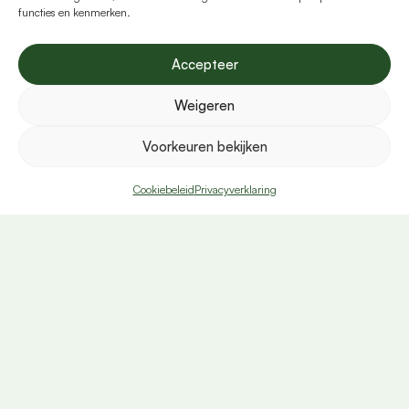
functies en kenmerken.
24 oktober 2025
Accepteer
De jeugd mondig maken, de toekomst
Weigeren
veilig stellen: Young Africa op het
Nationaal Jeugdsymposium 2025
Voorkeuren bekijken
Cookiebeleid
Privacyverklaring