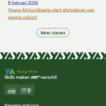
8 februari 2026
Young Africa Nigeria viert afstuderen van
eerste cohort
Meer nieuws
Skills maken
verschil
het
Navigeer snel naar