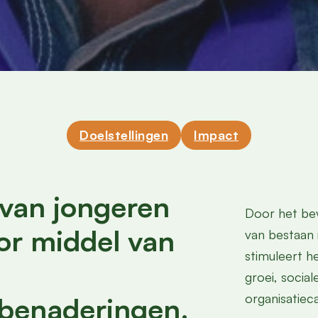
Doelstellingen
Impact
van jongeren
Door het be
or middel van
van bestaan
stimuleert he
groei, soci
organisatieca
enaderingen.