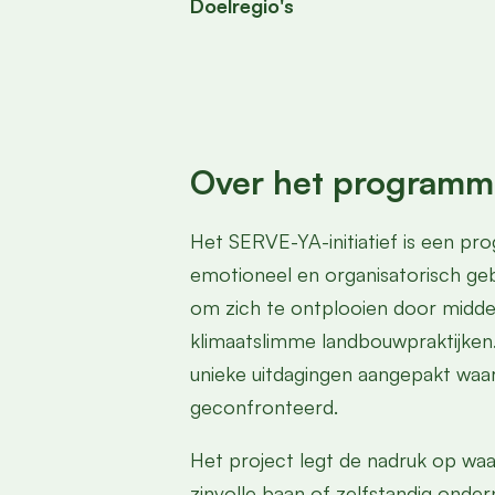
Doelregio's
Over het programm
Het SERVE-YA-initiatief is een 
emotioneel en organisatorisch ge
om zich te ontplooien door middel
klimaatslimme landbouwpraktijken
unieke uitdagingen aangepakt wa
geconfronteerd.
Het project legt de nadruk op wa
zinvolle baan of zelfstandig onde