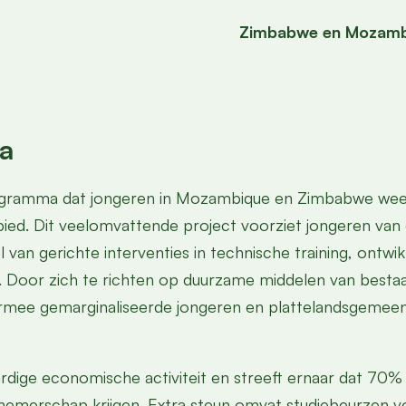
Zimbabwe en Mozamb
a
programma dat jongeren in Mozambique en Zimbabwe we
bied. Dit veelomvattende project voorziet jongeren van
 van gerichte interventies in technische training, ont
. Door zich te richten op duurzame middelen van besta
armee gemarginaliseerde jongeren en plattelandsgeme
ardige economische activiteit en streeft ernaar dat 70
rnemerschap krijgen. Extra steun omvat studiebeurzen v