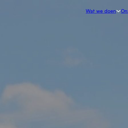
Skip to main content
Skip to footer
Wat we doen
On