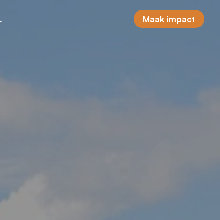
L
Maak impact