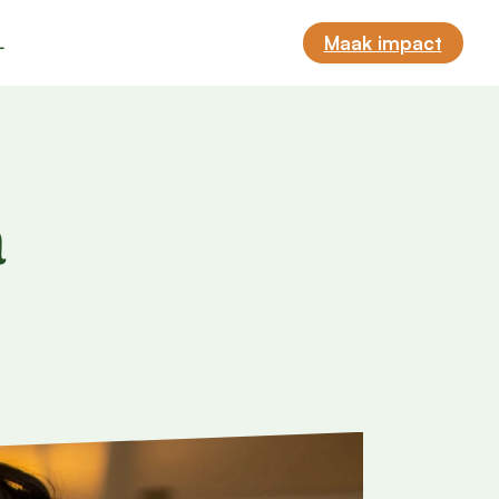
L
Maak impact
a