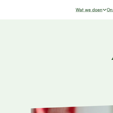
Skip to main content
Skip to footer
Wat we doen
On