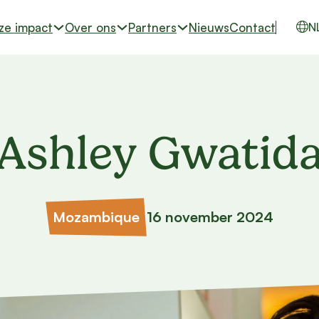
ze impact
Over ons
Partners
Nieuws
Contact
N
Ashley Gwatid
Mozambique
16 november 2024