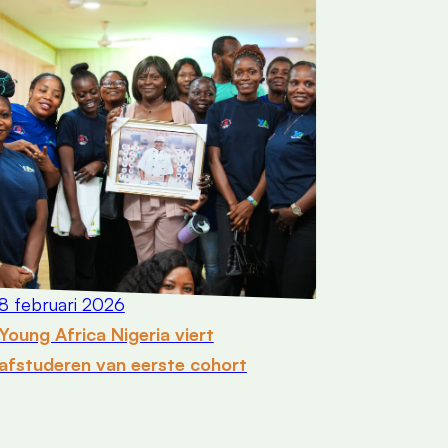
8 februari 2026
Young Africa Nigeria viert
afstuderen van eerste cohort