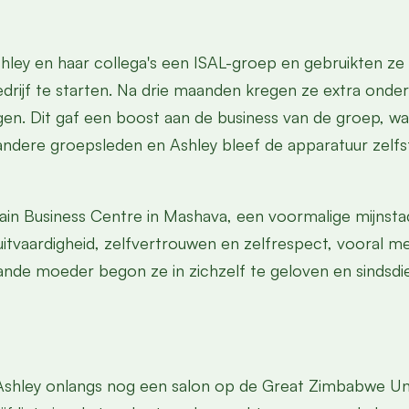
hley en haar collega's een ISAL-groep en gebruikten z
ijf te starten. Na drie maanden kregen ze extra onder
en. Dit gaf een boost aan de business van de groep, w
ndere groepsleden en Ashley bleef de apparatuur zelf
ain Business Centre in Mashava, een voormalige mijnstad
itvaardigheid, zelfvertrouwen en zelfrespect, vooral me
ande moeder begon ze in zichzelf te geloven en sindsdi
Ashley onlangs nog een salon op de Great Zimbabwe Uni