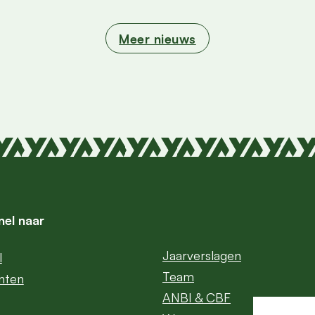
Meer nieuws
nel naar
Jaarverslagen
l
Team
nten
ANBI & CBF