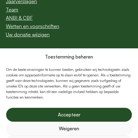
Jaarverslagen
Team
ANBI & CBF
Wetten en voorschriften
Uw donatie wijzigen
Toestemming beheren
Abonneer u op onze
nieuwsbrief
Om de beste ervaringen te kunnen bieden, gebruiken wij technologieën zoals
cookies om apparaatinformatie op te slaan en/of te openen. Als u toestemming
geeft voor deze technologieën, kunnen wij gegevens zoals surfgedrag of
E-
unieke ID's op deze site verwerken. Als u geen toestemming geeft of uw
mail
toestemming intrekt, kan dit een nadelige invloed hebben op bepaalde
functies en kenmerken.
Volg ons:
Accepteer
Weigeren