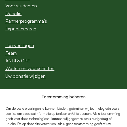
Voor studenten
Donatie
Partnerprogramma's
Impact creëren
Jaarverslagen
Team
ANBI & CBF
Wetten en voorschriften
Uw donatie wijzigen
Toestemming beheren
Abonneer u op onze
nieuwsbrief
Om de beste ervaringen te kunnen bieden, gebruiken wij technologieën zoals
cookies om apparaatinformatie op te slaan en/of te openen. Als u toestemming
geeft voor deze technologieën, kunnen wij gegevens zoals surfgedrag of
E-
unieke ID's op deze site verwerken. Als u geen toestemming geeft of uw