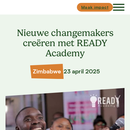
Skip to main content
Skip to footer
Maak impact
Nieuwe changemakers
creëren met READY
Academy
Zimbabwe
23 april 2025