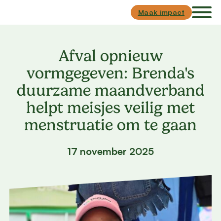
Skip to main content
Skip to footer
Maak impact
Afval opnieuw
vormgegeven: Brenda's
duurzame maandverband
helpt meisjes veilig met
menstruatie om te gaan
17 november 2025