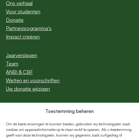
Ons verhaal
Voor studenten
Donatie
Partnerprogramma's
Impact creëren
Jaarverslagen
Team
ANBI & CBF
Wetten en voorschriften
Uw donatie wijzigen
Toestemming beheren
Abonneer u op onze
nieuwsbrief
Om de beste ervaringen te kunnen bieden, gebruiken wij technologieën zoals
cookies om apparaatinformatie op te slaan en/of te openen. Als u toestemming
geeft voor deze technologieën, kunnen wij gegevens zoals surfgedrag of
E-