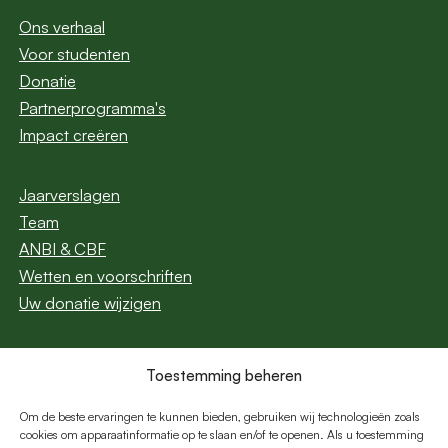
Ons verhaal
Voor studenten
Donatie
Partnerprogramma's
Impact creëren
Jaarverslagen
Team
ANBI & CBF
Wetten en voorschriften
Uw donatie wijzigen
Toestemming beheren
Abonneer u op onze
nieuwsbrief
Om de beste ervaringen te kunnen bieden, gebruiken wij technologieën zoals
cookies om apparaatinformatie op te slaan en/of te openen. Als u toestemming