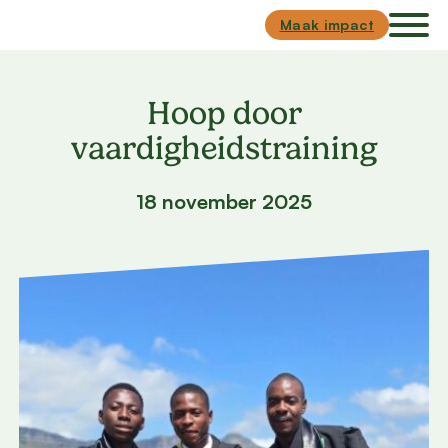
Skip to main content
Skip to footer
Maak impact
Hoop door
vaardigheidstraining
18 november 2025