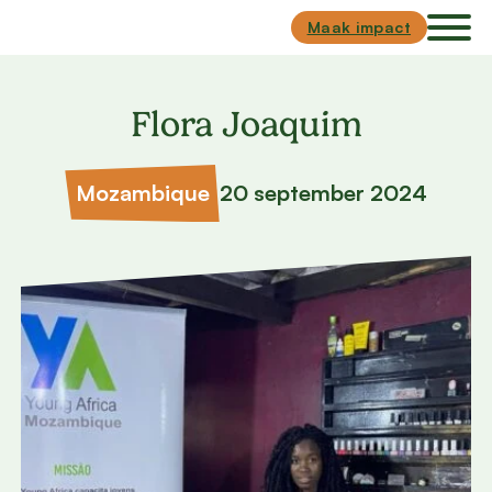
Skip to main content
Skip to footer
Maak impact
Flora Joaquim
Mozambique
20 september 2024