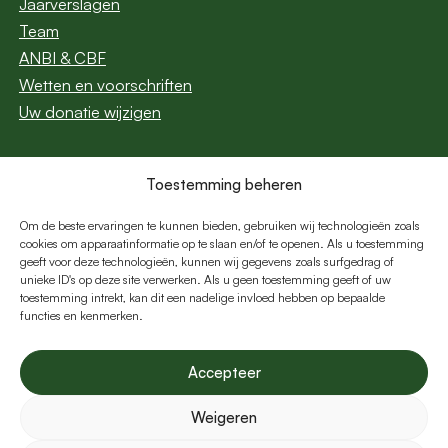
Jaarverslagen
Team
ANBI & CBF
Wetten en voorschriften
Uw donatie wijzigen
Toestemming beheren
Abonneer u op onze
nieuwsbrief
Om de beste ervaringen te kunnen bieden, gebruiken wij technologieën zoals
cookies om apparaatinformatie op te slaan en/of te openen. Als u toestemming
geeft voor deze technologieën, kunnen wij gegevens zoals surfgedrag of
E-
unieke ID's op deze site verwerken. Als u geen toestemming geeft of uw
mail
toestemming intrekt, kan dit een nadelige invloed hebben op bepaalde
functies en kenmerken.
Volg ons:
Accepteer
Weigeren