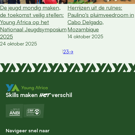
De jeugd mondig maken,
Herrijzen uit de ruïnes:
de toekomst veilig stellen:
Paulino's pluimveedroom in
Young Africa op het
Cabo Delgado,
Nationaal Jeugdsymposium
Mozambique
2025
14 oktober 2025
24 oktober 2025
1
2
3
→
Skills maken
verschil
het
Navigeer snel naar