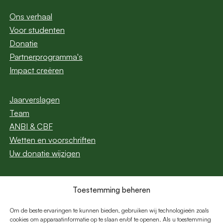
Ons verhaal
Voor studenten
Donatie
Partnerprogramma's
Impact creëren
Jaarverslagen
Team
ANBI & CBF
Wetten en voorschriften
Uw donatie wijzigen
Toestemming beheren
Abonneer u op onze
nieuwsbrief
Om de beste ervaringen te kunnen bieden, gebruiken wij technologieën zoals
cookies om apparaatinformatie op te slaan en/of te openen. Als u toestemming